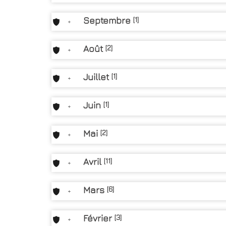
Septembre
[1]
+
Août
[2]
+
Juillet
[1]
+
Juin
[1]
+
Mai
[2]
+
Avril
[11]
+
Mars
[6]
+
Février
[3]
+