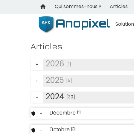
Qui sommes-nous ?
Articles
Solutio
Articles
2026
[1]
+
2025
[5]
+
2024
[30]
-
Décembre
[1]
+
Octobre
[3]
+