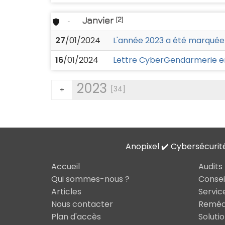
Janvier
[2]
-
27
/01/2024
L'année 2023 a été marquée
16
/01/2024
Lettre CyberGendarmerie en
2023
[34]
+
Anopixel ✔️ Cybersécurit
Accueil
Audits
Qui sommes-nous ?
Consei
Articles
Servic
Nous contacter
Remédi
Plan d'accès
Soluti