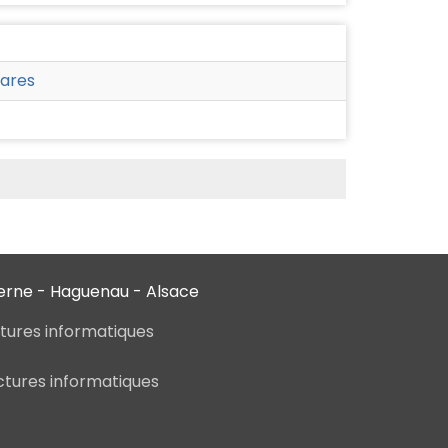
wares
verne - Haguenau - Alsace
ctures informatiques
ctures informatiques