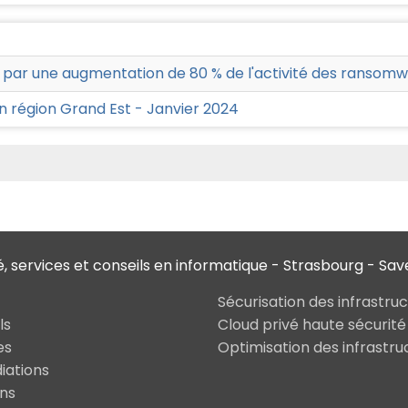
 par une augmentation de 80 % de l'activité des ransom
 région Grand Est - Janvier 2024
é, services et conseils en informatique - Strasbourg - Sa
Sécurisation des infrastru
ls
Cloud privé haute sécurité
es
Optimisation des infrastru
ations
ons