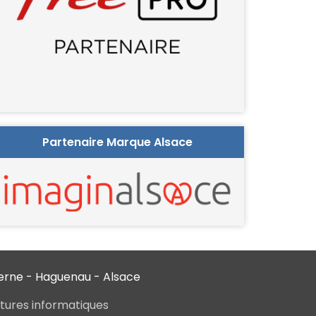
Partenaire Marque Alsace
verne - Haguenau - Alsace
ctures informatiques