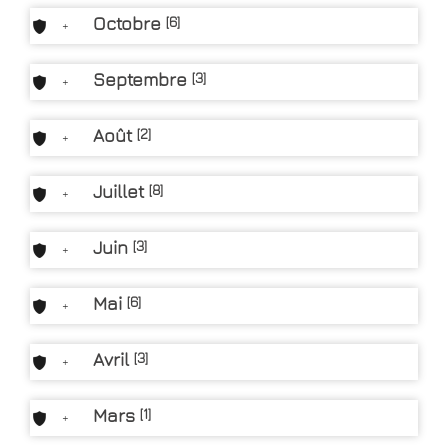
Octobre
[6]
+
Septembre
[3]
+
Août
[2]
+
Juillet
[8]
+
Juin
[3]
+
Mai
[6]
+
Avril
[3]
+
Mars
[1]
+