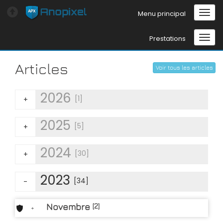
Menu principal
Prestations
Articles
Voir tous les articles
2026
[1]
+
2025
[5]
+
2024
[30]
+
2023
[34]
-
Novembre
[2]
+