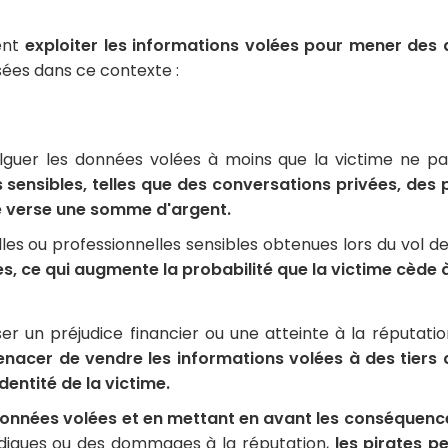
ent
exploiter les informations volées pour mener des 
ées dans ce contexte :
lguer les données volées à moins que la victime ne p
 sensibles, telles que des conversations privées, d
ne verse une somme d'argent.
lles ou professionnelles sensibles obtenues lors du vol 
s, ce qui augmente la probabilité que la victime cède
 un préjudice financier ou une atteinte à la réputation 
enacer de vendre les informations volées à des tiers 
dentité de la victime.
 données volées et en mettant en avant les conséquence
ridiques ou des dommages à la réputation,
les pirates p