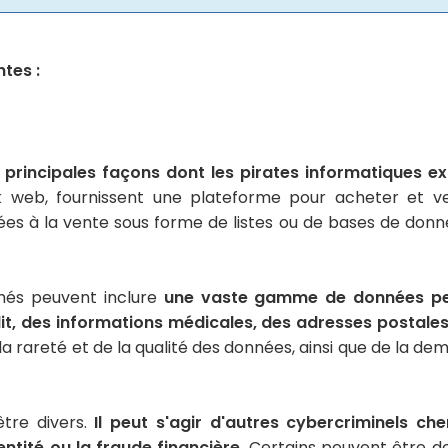
tes :
s principales façons dont les pirates informatiques e
k web, fournissent une plateforme pour acheter et v
ées à la vente sous forme de listes ou de bases de donné
chés peuvent inclure
une vaste gamme de données perso
t, des informations médicales, des adresses postales,
e la rareté et de la qualité des données, ainsi que de la
tre divers.
Il peut s'agir d'autres cybercriminels c
entité ou la fraude financière
. Certains peuvent être d