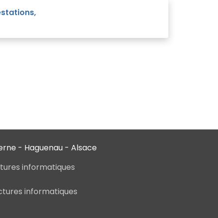
stations,
verne - Haguenau - Alsace
ctures informatiques
ctures informatiques