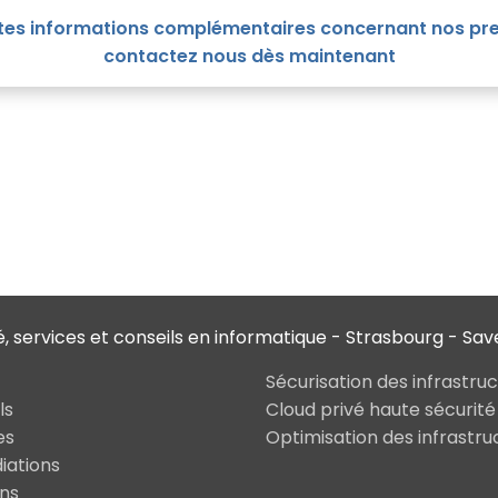
tes informations complémentaires concernant nos pre
contactez nous dès maintenant
é, services et conseils en informatique - Strasbourg - Sa
Sécurisation des infrastru
ls
Cloud privé haute sécurité
es
Optimisation des infrastru
ations
ons