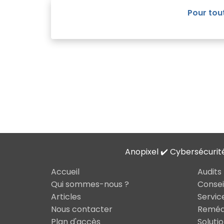
Pour tou
Anopixel ✔️ Cybersécurit
Accueil
Audits
Qui sommes-nous ?
Consei
Articles
Servic
Nous contacter
Remédi
Plan d'accès
Soluti