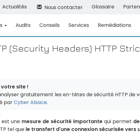
Actualités
Glossaire
Parten
Nous contacter
ns
Audits
Conseils
Services
Remédiations
P (Security Headers) HTTP Stric
votre site !
analyser gratuitement les en-têtes de sécurité HTTP de v
sé par
Cyber Alsace
.
est une
mesure de sécurité importante
qui permet
de
TTP tel que
le transfert d'une connexion sécurisée vers