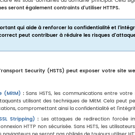
lure les sous-domaines du domaine principal. Cela signif
s seront également contraints d'utiliser HTTPS.
tant qui aide à renforcer la confidentialité et l'int
orrect peut contribuer à réduire les risques d'attaques
t Transport Security (HSTS) peut exposer votre site we
e (MitM)
:
Sans HSTS, les communications entre votre si
aquants utilisant des techniques de MitM. Cela peut pe
tions, compromettant ainsi la confidentialité et l'intég
SSL Stripping)
:
Les attaques de redirection forcée imp
onnexion HTTP non sécurisée. Sans HSTS, les utilisateur
rs navigateurs ne seront pas obligés de toujours utiliser