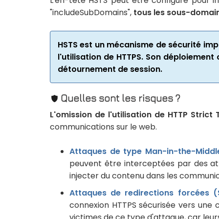
L'en-tête HSTS peut être configuré pour inc
"includeSubDomains",
tous les sous-domaine
HSTS est un mécanisme de sécurité impor
l'utilisation de HTTPS. Son déploiement c
détournement de session.
Quelles sont les risques ?
L'omission de l'utilisation de HTTP Stric
communications sur le web.
Attaques de type Man-in-the-Middl
peuvent être interceptées par des att
injecter du contenu dans les communica
Attaques de redirections forcées (
connexion HTTPS sécurisée vers une c
victimes de ce type d'attaque, car leu