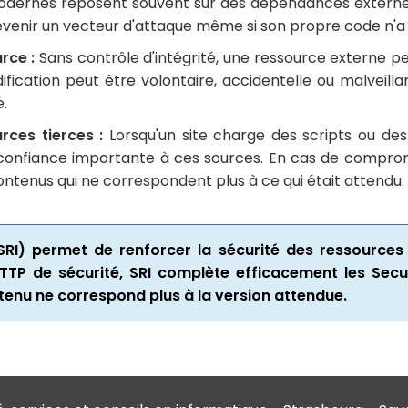
odernes reposent souvent sur des dépendances externes
 devenir un vecteur d'attaque même si son propre code n
rce :
Sans contrôle d'intégrité, une ressource externe pe
ication peut être volontaire, accidentelle ou malveillan
e.
ces tierces :
Lorsqu'un site charge des scripts ou de
une confiance importante à ces sources. En cas de compr
ontenus qui ne correspondent plus à ce qui était attendu.
 (SRI) permet de renforcer la sécurité des ressource
HTTP de sécurité, SRI complète efficacement les Secu
ntenu ne correspond plus à la version attendue.