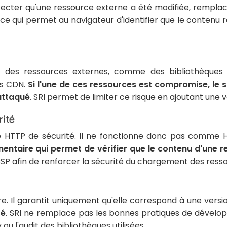
tecter qu'une ressource externe a été modifiée, rempla
, ce qui permet au navigateur d'identifier que le conten
 des ressources externes, comme des bibliothèques J
es CDN.
Si l'une de ces ressources est compromise, le 
attaqué
. SRI permet de limiter ce risque en ajoutant une v
ité
te HTTP de sécurité. Il ne fonctionne donc pas comme 
entaire qui permet de vérifier que le contenu d'une r
CSP afin de renforcer la sécurité du chargement des ress
re. Il garantit uniquement qu'elle correspond à une vers
té
. SRI ne remplace pas les bonnes pratiques de dévelop
u l'audit des bibliothèques utilisées.