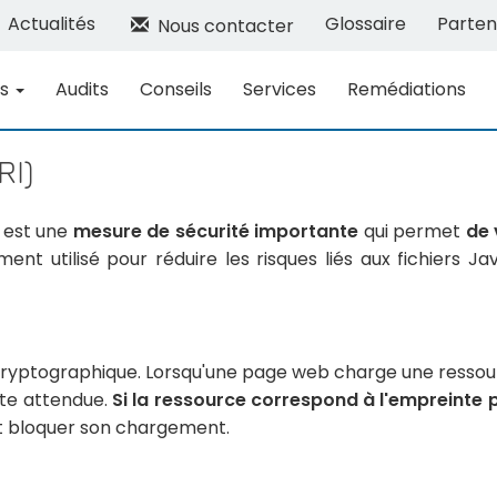
Actualités
Glossaire
Parten
Nous contacter
ns
Audits
Conseils
Services
Remédiations
RI)
est une
mesure de sécurité importante
qui permet
de 
nt utilisé pour réduire les risques liés aux fichiers J
 cryptographique. Lorsqu'une page web charge une ressou
te attendue.
Si la ressource correspond à l'empreinte 
ut bloquer son chargement.