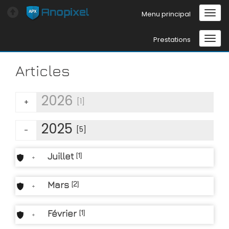
Menu principal
Prestations
Articles
2026
[1]
+
2025
[5]
-
Juillet
[1]
+
Mars
[2]
+
Février
[1]
+