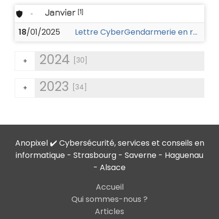
Janvier
[1]
-
18
/01/2025
Lettre CyberGendarmerie en région Grand Est - Janvier 2025
2024
[30]
+
2023
[34]
+
Anopixel ✔️ Cybersécurité, services et conseils en
informatique - Strasbourg - Saverne - Haguenau
- Alsace
Accueil
Qui sommes-nous ?
Articles