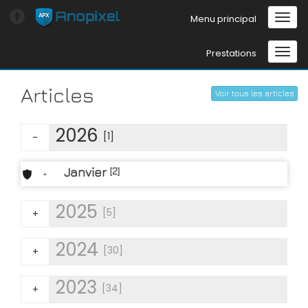
Menu principal
Prestations
Articles
Voir tous les articles
2026
[1]
-
Janvier
[2]
+
2025
[5]
+
2024
[30]
+
2023
[34]
+