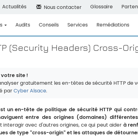
Actualités
Glossaire
Parten
Nous contacter
ns
Audits
Conseils
Services
Remédiations
TP (Security Headers) Cross-Ori
votre site !
analyser gratuitement les en-têtes de sécurité HTTP de v
sé par
Cyber Alsace
.
t un en-tête de politique de sécurité HTTP qui cont
naviguent entre des origines (domaines) différentes
interagir avec d'autres origines, ce qui peut aider
à renf
aques de type "cross-origin" et les attaques de détourn