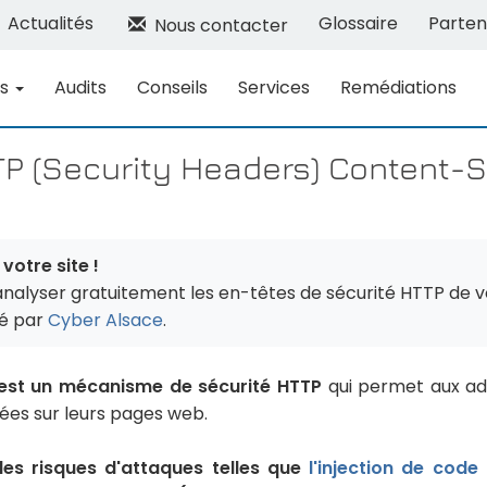
Actualités
Glossaire
Parten
Nous contacter
ns
Audits
Conseils
Services
Remédiations
TP (Security Headers) Content-S
votre site !
analyser gratuitement les en-têtes de sécurité HTTP de v
sé par
Cyber Alsace
.
 est un mécanisme de sécurité HTTP
qui permet aux adm
ées sur leurs pages web.
 les risques d'attaques telles que
l'injection de code