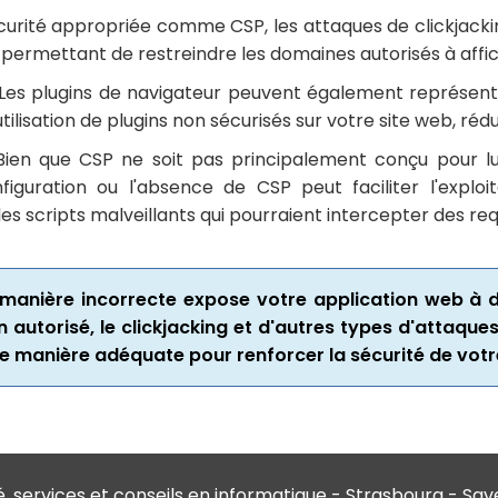
curité appropriée comme CSP, les attaques de clickjackin
en permettant de restreindre les domaines autorisés à aff
Les plugins de navigateur peuvent également représenter
utilisation de plugins non sécurisés sur votre site web, réd
ien que CSP ne soit pas principalement conçu pour lu
guration ou l'absence de CSP peut faciliter l'exploit
s scripts malveillants qui pourraient intercepter des req
 manière incorrecte expose votre application web à d
n autorisé, le clickjacking et d'autres types d'attaq
 manière adéquate pour renforcer la sécurité de votr
é, services et conseils en informatique - Strasbourg - Sa